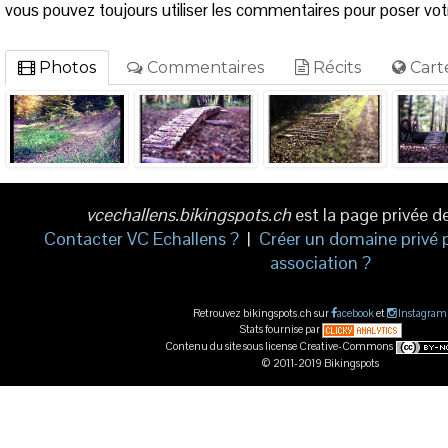
vous pouvez toujours utiliser les commentaires pour poser votr
Photos
Commentaires
Récits
Cart
vcechallens.bikingspots.ch
est la page privée d
Contacter VC Echallens ?
|
Créer un domaine privé 
association ?
Retrouvez bikingspots.ch sur
acebook
et
Instagram
Stats fournise par
Contenu du site sous license Creative-Commons
© 2011-2019 Bikingspots