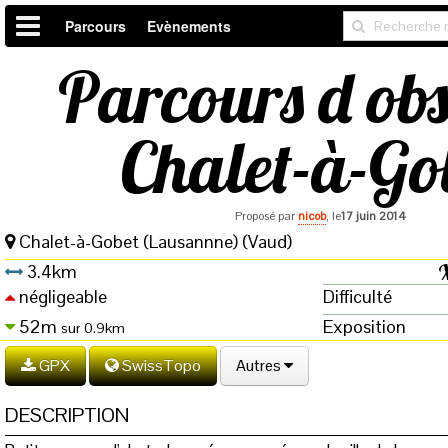
Parcours
Evènements
Parcours d obs
Chalet-à-Go
Proposé par
nicob
, le
17 juin 2014
Chalet-à-Gobet (Lausannne) (Vaud)
3.4km
négligeable
Difficulté
52m
Exposition
sur 0.9km
GPX
SwissTopo
Autres
DESCRIPTION