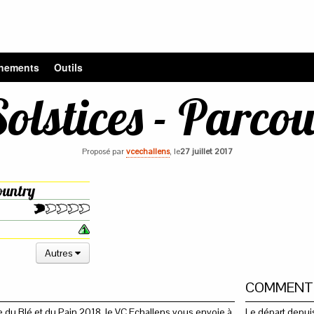
nements
Outils
olstices - Parcou
Proposé par
vcechallens
, le
27 juillet 2017
untry
Autres
COMMENT 
te du Blé et du Pain 2018, le VC Echallens vous envoie à
Le départ depui