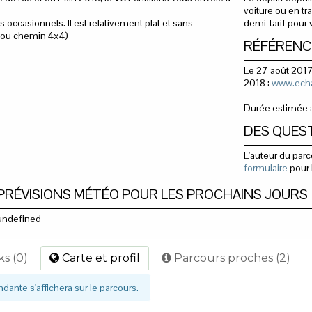
voiture ou en tra
s occasionnels. Il est relativement plat et sans
demi-tarif pour 
é ou chemin 4x4)
RÉFÉRENC
Le 27 août 2017,
2018 :
www.echa
Durée estimée 
DES QUEST
L'auteur du parc
formulaire
pour l
PRÉVISIONS MÉTÉO POUR LES PROCHAINS JOURS
undefined
s (0)
Carte
et profil
Parcours
proches (2)
ndante s'affichera sur le parcours.