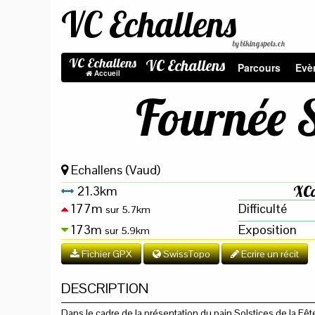
VC Echallens
by bikingspots.ch
VC Echallens
VC Echallens
Parcours
Evè
Accueil
Fournée S
Echallens (Vaud)
XCo
21.3km
177m
Difficulté
sur 5.7km
173m
Exposition
sur 5.9km
Fichier GPX
SwissTopo
Ecrire un récit
DESCRIPTION
Dans le cadre de la présentation du pain Solstices de la Fê