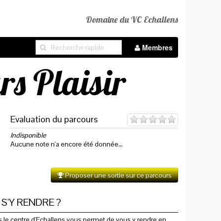
Domaine du VC Echallens
Membres
rs Plaisir
Evaluation du parcours
Indisponible
Aucune note n'a encore été donnée...
Proposer une sortie sur ce parcours
S'Y RENDRE ?
s le centre d'Echallens vous permet de vous y rendre en