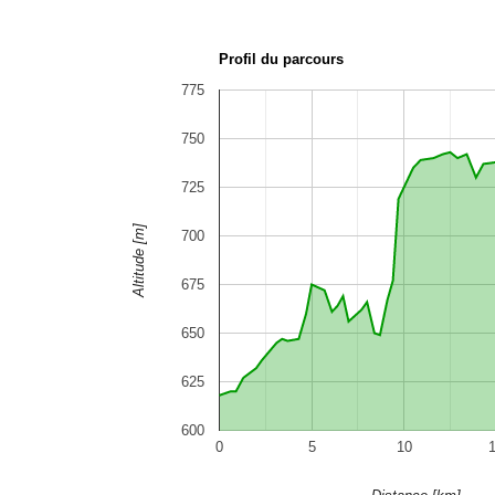
Profil du parcours
775
750
725
Altitude [m]
700
675
650
625
600
0
5
10